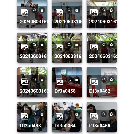
20240603160010_img_3317
20240603160113_img_3326
20240603161136_i
20240603161327_img_3367
20240603161923_img_3407
20240603162006_i
20240603162058_img_3418
df3a0458
df3a0462
df3a0463
df3a0464
df3a0466