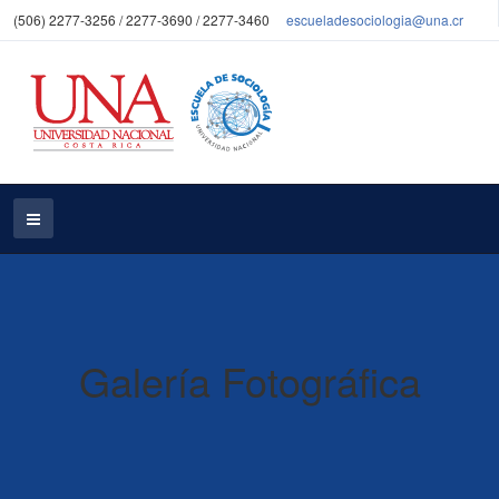
(506) 2277-3256 / 2277-3690 / 2277-3460
escueladesociologia@una.cr
Galería Fotográfica