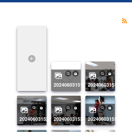
20240603151037_img_3165
20240603151945_i
20240603152105_img_3194
20240603153827_img_3254
20240603155607_i