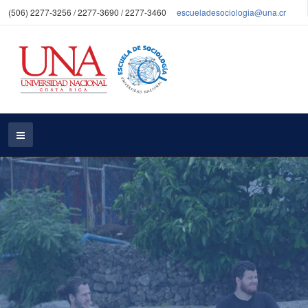
(506) 2277-3256 / 2277-3690 / 2277-3460
escueladesociologia@una.cr
Trabajos Finales de
graduación