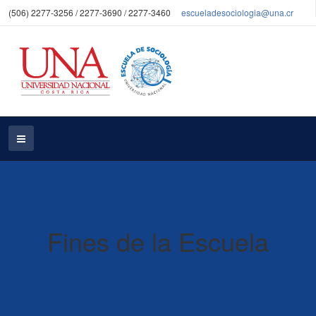
(506) 2277-3256 / 2277-3690 / 2277-3460
escueladesociologia@una.cr
Fines de la Escuela