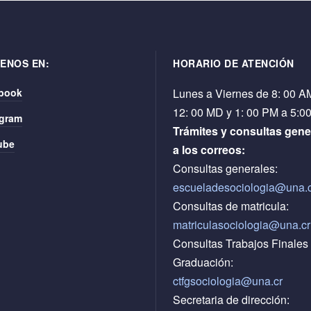
ENOS EN:
HORARIO DE ATENCIÓN
book
Lunes a Viernes de 8: 00 A
12: 00 MD y 1: 00 PM a 5:0
agram
Trámites y consultas gene
ube
a los correos:
Consultas generales:
escueladesociologia@una.
Consultas de matricula:
matriculasociologia@una.cr
Consultas Trabajos Finales
Graduación:
ctfgsociologia@una.cr
Secretaria de dirección: