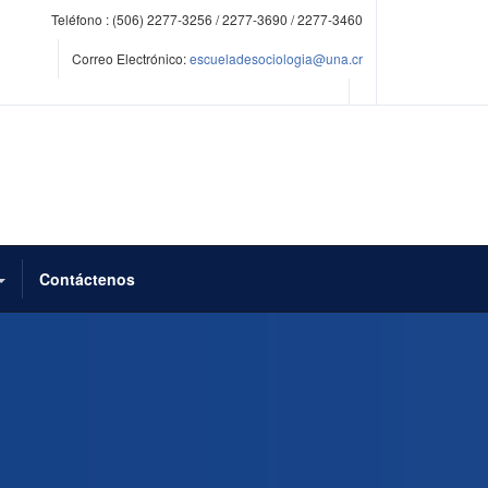
Teléfono :
(506) 2277-3256 / 2277-3690 / 2277-3460
Correo Electrónico:
escueladesociologia@una.cr
Contáctenos