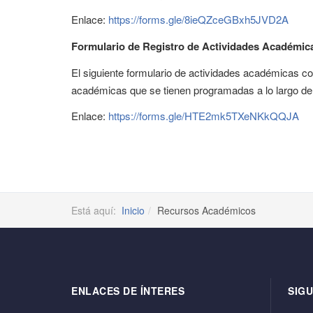
Enlace:
https://forms.gle/8ieQZceGBxh5JVD2A
Formulario de Registro de Actividades Académic
El siguiente formulario de actividades académicas con
académicas que se tienen programadas a lo largo de
Enlace:
https://forms.gle/HTE2mk5TXeNKkQQJA
Está aquí:
Inicio
Recursos Académicos
ENLACES DE ÍNTERES
SIGU