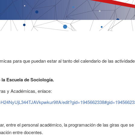
icas para que puedan estar al tanto del calendario de las actividad
la Escuela de Sociología.
Giras y Académicas, enlace:
smH24NyUjL344TJAVkpwkur9IfA/edit?gid=1945662338#gid=19456623
izar, entre el personal académico, la programación de las giras que se
inación entre docentes.