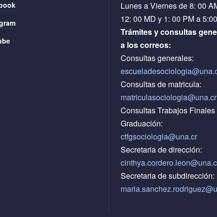
book
Lunes a Viernes de 8: 00 A
12: 00 MD y 1: 00 PM a 5:0
agram
Trámites y consultas gene
ube
a los correos:
Consultas generales:
escueladesociologia@una.
Consultas de matricula:
matriculasociologia@una.cr
Consultas Trabajos Finales
Graduación:
ctfgsociologia@una.cr
Secretaria de dirección:
cinthya.cordero.leon@
una.c
Secretaria de subdirección:
maria.sanchez.rodriguez@u