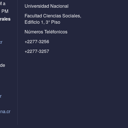
M a
Universidad Nacional
0 PM
Facultad Ciencias Sociales,
rales
Edificio 1, 3° Piso
Números Teléfonicos
+2277-3256
cr
+2277-3257
 de
r
na.cr