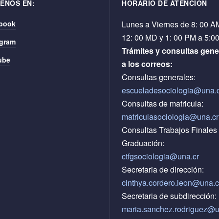
ENOS EN:
HORARIO DE ATENCIÓN
book
Lunes a Viernes de 8: 00 A
12: 00 MD y 1: 00 PM a 5:0
agram
Trámites y consultas gene
ube
a los correos:
Consultas generales:
escueladesociologia@una.
Consultas de matricula:
matriculasociologia@una.cr
Consultas Trabajos Finales
Graduación:
ctfgsociologia@una.cr
Secretaria de dirección:
cinthya.cordero.leon@
una.c
Secretaria de subdirección:
maria.sanchez.rodriguez@u