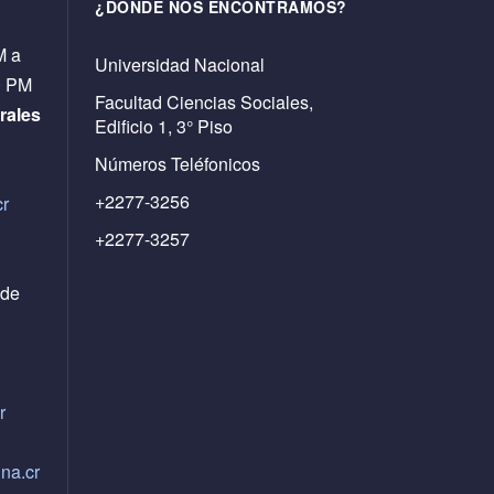
¿DÓNDE NOS ENCONTRAMOS?
M a
Universidad Nacional
0 PM
Facultad Ciencias Sociales,
rales
Edificio 1, 3° Piso
Números Teléfonicos
+2277-3256
cr
+2277-3257
 de
r
na.cr